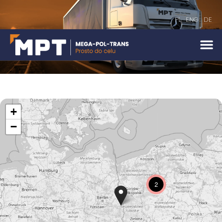
PL
ENG
DE
+
−
2