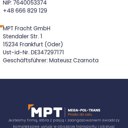
NIP: 7640053374
+48 666 829 129
MPT Fracht GmbH
Stendaler Str. 1
15234 Frankfurt (Oder)
Ust-id-Nr. DE347297171
Geschäftsführer: Mateusz Czarnota
Jesteśmy firmą, która z pasją i zaangażowaniem świadczy
kompleksowe usługi w obszarze transportu i obsługi